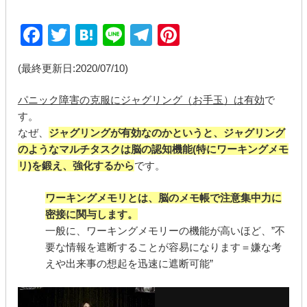
F
T
H
Li
T
Pi
a
wi
at
n
el
nt
(最終更新日:2020/07/10)
c
tt
e
e
e
er
e
er
n
gr
e
パニック障害の克服にジャグリング（お手玉）は有効
で
b
a
a
st
す。
なぜ、
ジャグリングが有効なのかというと、ジャグリング
o
m
のようなマルチタスクは脳の認知機能(特にワーキングメモ
o
リ)を鍛え、強化するから
です。
k
ワーキングメモリとは、脳のメモ帳で注意集中力に
密接に関与します。
一般に、ワーキングメモリーの機能が高いほど、”不
要な情報を遮断することが容易になります＝嫌な考
えや出来事の想起を迅速に遮断可能”