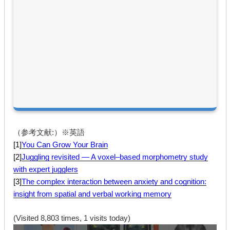
（参考文献:）※英語
[1]
You Can Grow Your Brain
[2]
Juggling revisited — A voxel–based morphometry study
with expert jugglers
[3]
The complex interaction between anxiety and cognition:
insight from spatial and verbal working memory
(Visited 8,803 times, 1 visits today)