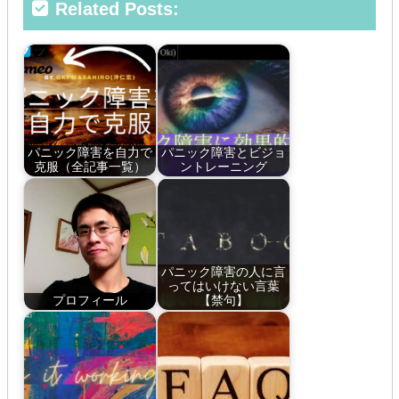
Related Posts:
パニック障害を自力で
パニック障害とビジョ
克服（全記事一覧）
ントレーニング
パニック障害の人に言
ってはいけない言葉
プロフィール
【禁句】