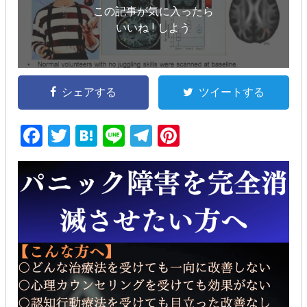
この記事が気に入ったら
いいね ! しよう
シェアする
ツイートする
F
T
H
Li
T
Pi
a
wi
at
n
el
nt
c
tt
e
e
e
er
e
er
n
gr
e
b
a
a
st
o
m
o
k