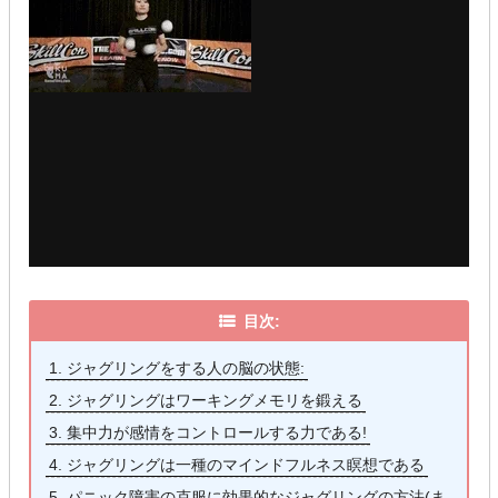
目次:
1.
ジャグリングをする人の脳の状態:
2.
ジャグリングはワーキングメモリを鍛える
3.
集中力が感情をコントロールする力である!
4.
ジャグリングは一種のマインドフルネス瞑想である
5.
パニック障害の克服に効果的なジャグリングの方法(ま