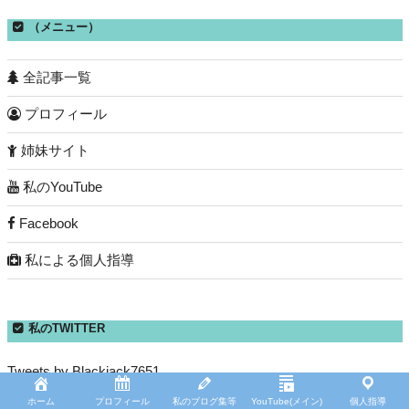
イ
（メニュー）
ブ
全記事一覧
プロフィール
姉妹サイト
私のYouTube
Facebook
私による個人指導
私のTWITTER
Tweets by Blackjack7651
ホーム
プロフィール
私のブログ集等
YouTube(メイン)
個人指導