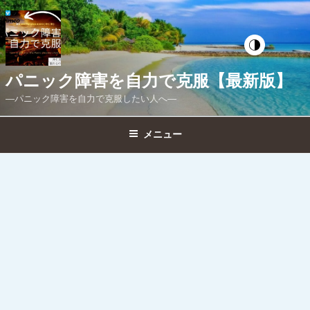
コ
ン
テ
ン
ツ
パニック障害を自力で克服【最新版】
へ
―パニック障害を自力で克服したい人へ―
ス
キ
メニュー
ッ
プ